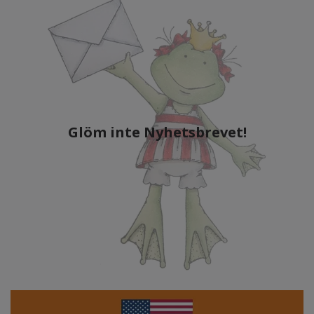
Glöm inte Nyhetsbrevet!