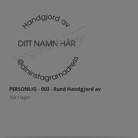
PERSONLIG - 003 - Rund Handgjord av
P
Slut i lager
Sl