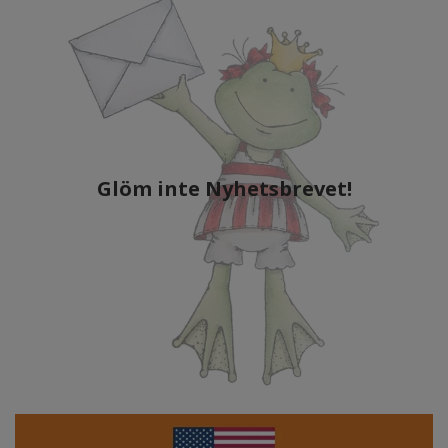
Glöm inte Nyhetsbrevet!