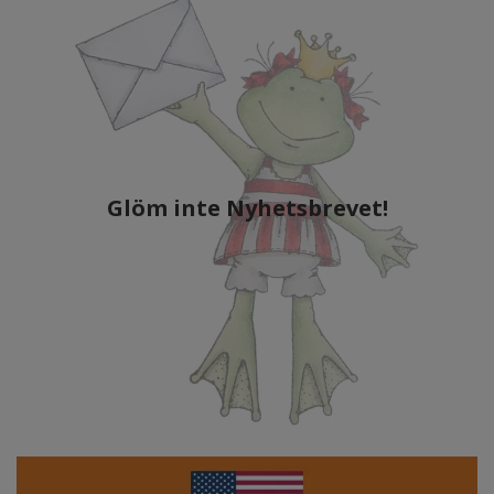
Glöm inte Nyhetsbrevet!