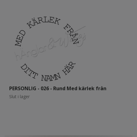
PERSONLIG - 026 - Rund Med kärlek från
P
Slut i lager
Sl