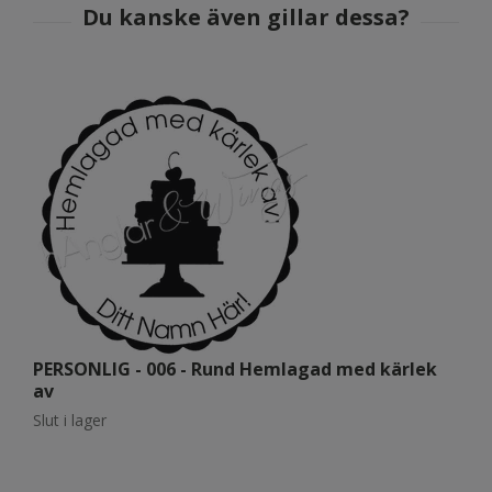
PERSONLIG - 006 - Rund Hemlagad med kärlek
P
av
Sl
Slut i lager