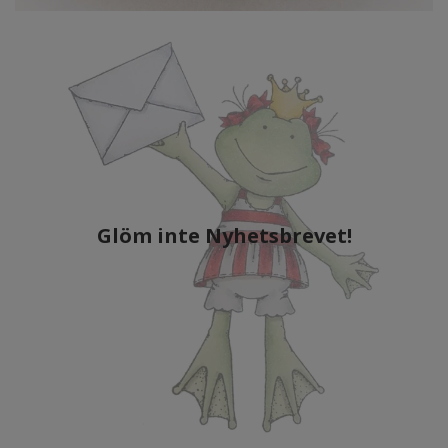
Glöm inte Nyhetsbrevet!