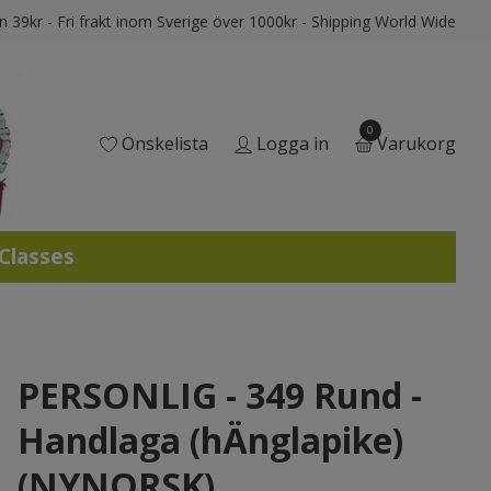
ån 39kr - Fri frakt inom Sverige över 1000kr - Shipping World Wide
0
Önskelista
Logga in
Varukorg
 Classes
PERSONLIG - 349 Rund -
Handlaga (hÄnglapike)
(NYNORSK)