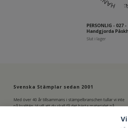
PERSONLIG - 027 -
Handgjorda Påskh
Slut i lager
Svenska Stämplar sedan 2001
Med över 40 år tillsammans i stämpelbranschen tullar vi inte
på kvalitén. Vi vill att du skall få det bästa materialet på
marknaden och producerar därför våra Clear Stamps i
Vi
Photopolymer. Läs mer om oss under länken Kundservice.
/Lisa & Marie