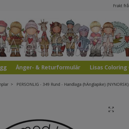
Frakt fr
ogg
Ånger- & Returformulär
Lisas Coloring
mplar
PERSONLIG - 349 Rund - Handlaga (hÄnglapike) (NYNORSK)