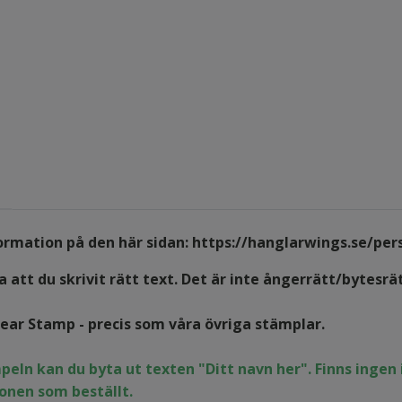
formation på den här sidan:
https://hanglarwings.se/per
 att du skrivit rätt text. Det är inte ångerrätt/bytesrä
lear Stamp - precis som våra övriga stämplar.
peln kan du byta ut texten "
Ditt navn her
". Finns inge
onen som beställt.