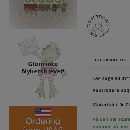
INFORMATION
Glöm inte
Nyhetsbrevet!
Läs noga all in
Kontrollera noga
Materialet är C
På den här stäm
namnet på pers