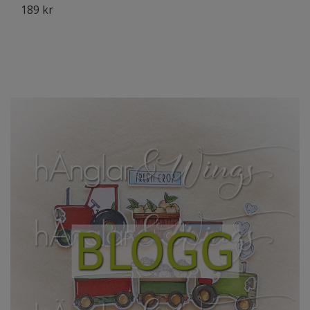
189 kr
1