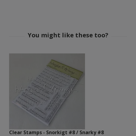
Clear Stamps - Snorkigt #8 / Snarky #8
C