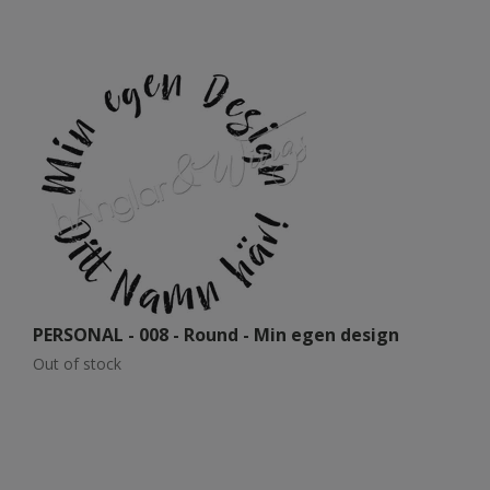
PERSONAL - 008 - Round - Min egen design
P
Out of stock
Ou