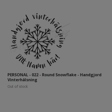
PERSONAL - 022 - Round Snowflake - Handgjord
P
Vinterhälsning
ö
Out of stock
Ou